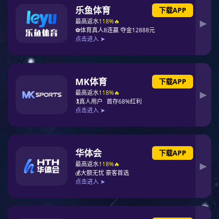
家
亿
下设19家子公司
36亿元总资产
1286
56
亩
万
占地1286亩
56万平方米生产车间
3200
人
公司员工3200余人
CASE
征途国际案例