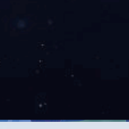
资质体系
专业人才
QUALIFICATION
PROFESSIONALS
SYSTEM
生产体系
智能制造
PRODUCTION SYSTEM
INTELLIGENT
MANUFACTURING