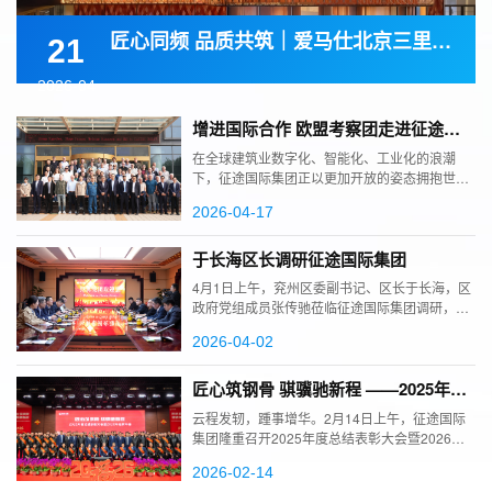
匠心同频 品质共筑｜爱马仕北京三里屯 专卖店盛大启幕
21
2026-04
增进国际合作 欧盟考察团走进征途国
际集团
在全球建筑业数字化、智能化、工业化的浪潮
下，征途国际集团正以更加开放的姿态拥抱世
界。4月17日，欧盟钢结构行业考察团一行60余
2026-04-17
人莅临征途国际集团实地考察，增进国际交流与
合作。
于长海区长调研征途国际集团
4月1日上午，兖州区委副书记、区长于长海，区
政府党组成员张传驰莅临征途国际集团调研，区
发改局、工信局、商务局及新兖镇相关负责人陪
2026-04-02
同调研。征途国际集团董事长史振华热情接待并
汇报企业生产经营情况。
匠心筑钢骨 骐骥驰新程 ——2025年度
总结表彰大会暨2026年迎新年会隆重召
云程发轫，踵事增华。2月14日上午，征途国际
开
集团隆重召开2025年度总结表彰大会暨2026年
迎新年会，总结过去一年的奋斗征程与发展成
2026-02-14
果，擘画未来战略蓝图，并对年度先进集体与个