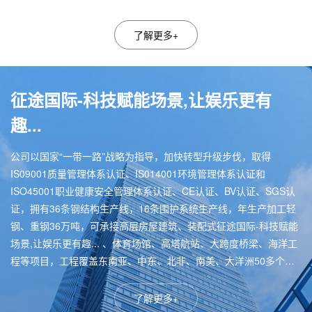
人进行表彰。大会激励全体员工以奋斗者为标
杆，锚定目标、协同攻坚、接续奋进，共同谱写
集团高质量发展新篇章。
了解更多+
征途国际-科技赋能场景,让娱乐更有
趣...
公司以国家“一带一路”战略为指导，加快转型升级步伐，取得
IS09001质量管理体系认证、IS014001环境管理体系认证和
ISO45001职业健康安全管理体系认证、CE认证、BV认证、SGS认
证，拥有36条钢结构生产线，16条围护系统生产线，年生产加工轻
钢、重钢36万吨，可承接高层房屋建筑、装配式征途国际-科技赋能
场景,让娱乐更有趣... 、体育场馆、高塔航站、大跨度桥梁、海洋工
程等项目，工程覆盖东南亚、中东、北非、南美、大洋洲50多个国
家和地区。
了解更多+