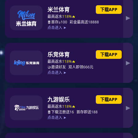
向下滑动
ABOUT US
关于征途国际
征途国际-科技赋能场景,让娱乐更有趣... （以下简称“征途国际集
团”）成立于2012年，总部位于山东兖州工业园区，是一家集钢结构
研发设计、生产制造、建筑施工为核心产业，同时涵盖现代物流、
物资贸易、幕墙装饰、装修装饰等产业于一体的现代化综合性企
业。集团下辖山东征途国际建设工程有限公司、山东征途国际建筑
设计有限公司、山东征途国际物流供应链有限公司、山东征途国际
装配式建筑科技有限公司等10余家子公司，总资产36亿元，占地
1286亩，拥有56万平方米生产车间，现有员工3200余人。
19
36