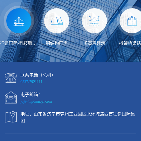
征途国际-科技赋能场景,让娱乐更有趣...
钢结构厂房
多高层建筑
桁架桥梁结
联系电话（总机）
0537-7921111
电子邮箱：
jdjt@mydmaoyi.com
地址：山东省济宁市兖州工业园区北环城路西首征途国际集
团