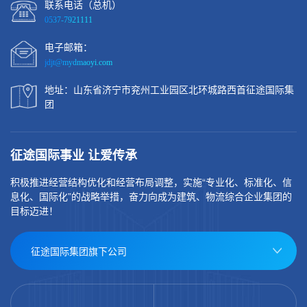
联系电话（总机）
0537-7921111
电子邮箱：
jdjt@mydmaoyi.com
地址：山东省济宁市兖州工业园区北环城路西首征途国际集
团
征途国际事业 让爱传承
积极推进经营结构优化和经营布局调整，实施“专业化、标准化、信
息化、国际化”的战略举措，奋力向成为建筑、物流综合企业集团的
目标迈进！
征途国际集团旗下公司