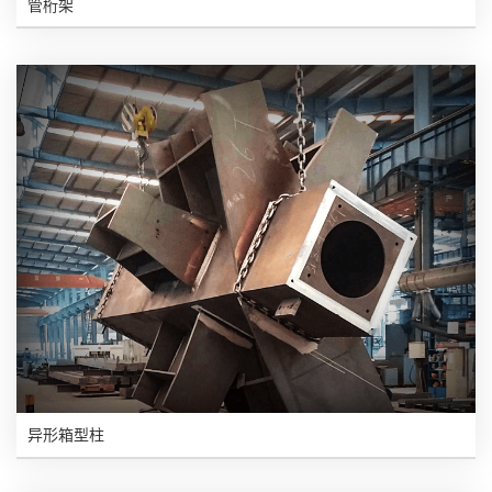
管桁架
异形箱型柱