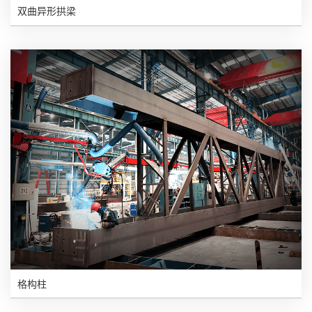
双曲异形拱梁
格构柱